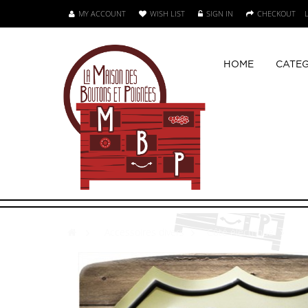
MY ACCOUNT
WISH LIST
SIGN IN
CHECKOUT
HOME
CATEG
>
Accessoires divers
>
Côté électrique
>
bo