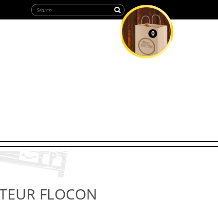
0
MY CART
PTEUR FLOCON