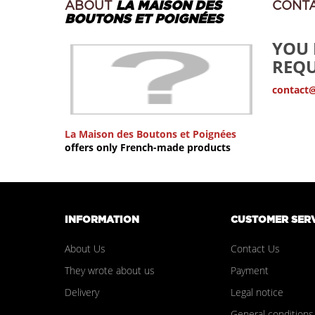
ABOUT
LA MAISON DES
CONT
BOUTONS ET POIGNÉES
YOU 
REQU
contact
La Maison des Boutons et Poignées
offers only French-made products
INFORMATION
CUSTOMER SER
About Us
Contact Us
They wrote about us
Payment
Delivery
Legal notice
General conditions 