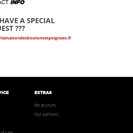
ACT
INFO
HAVE A SPECIAL
EST ???
@lamaisondesboutonsetpoignees.fr
VICE
EXTRAS
My account
Our partners
of sale