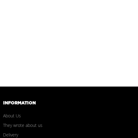
INFORMATION
About Us
They wrote about us
Delivery