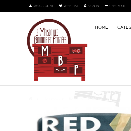
MY ACCOUNT
WISH LIST
SIGN IN
CHECKOUT
HOME
CATEG
>
Accessoires divers
>
Côté électrique
>
bo