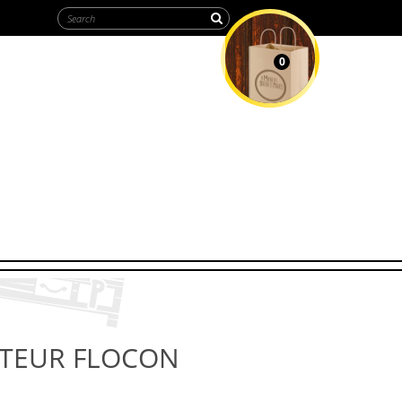
0
MY CART
PTEUR FLOCON