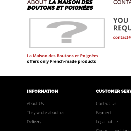
ABOUT
LA MAISON DES
CONT
BOUTONS ET POIGNÉES
YOU 
REQU
contact
La Maison des Boutons et Poignées
offers only French-made products
INFORMATION
CUSTOMER SER
About Us
Contact Us
They wrote about us
Payment
Delivery
Legal notice
General conditions 