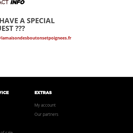
ACT
INFO
HAVE A SPECIAL
EST ???
@lamaisondesboutonsetpoignees.fr
VICE
EXTRAS
My account
Our partners
of sale