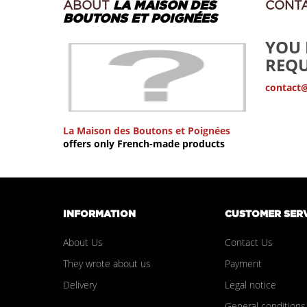
ABOUT
LA MAISON DES
CONT
BOUTONS ET POIGNÉES
YOU 
REQU
contact
La Maison des Boutons et Poignées
offers only French-made products
INFORMATION
CUSTOMER SER
About Us
Contact Us
They wrote about us
Payment
Delivery
Legal notice
General conditions 