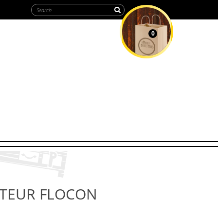
0
MY CART
PTEUR FLOCON