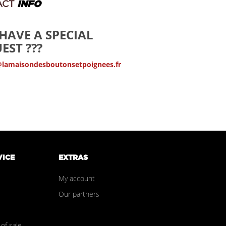
ACT
INFO
HAVE A SPECIAL
EST ???
@lamaisondesboutonsetpoignees.fr
VICE
EXTRAS
My account
Our partners
of sale