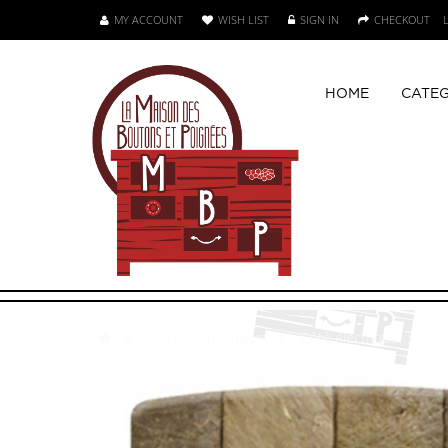
MY ACCOUNT
WISH LIST
SIGN IN
CHECKOUT
HOME
CATEG
>
Accessoires divers
>
Côté électrique
>
bo