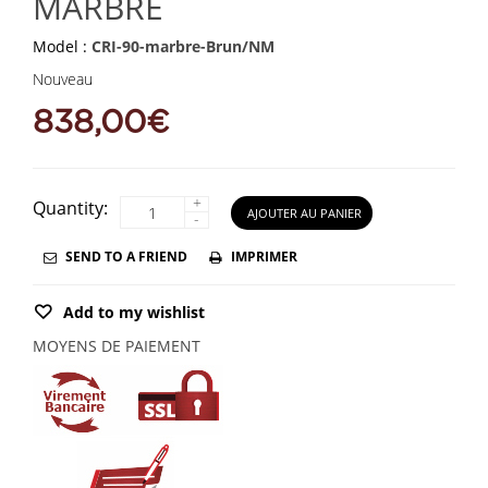
MARBRE
Model :
CRI-90-marbre-Brun/NM
Nouveau
838,00€
+
Quantity:
AJOUTER AU PANIER
-
SEND TO A FRIEND
IMPRIMER
Add to my wishlist
MOYENS DE PAIEMENT