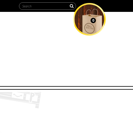
0
MY CART