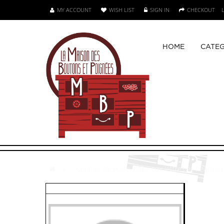
MY ACCOUNT
WISH LIST
SIGN IN
CHECKOUT
HOME
CATEG
>
Centres de porte, boîte aux lettres et heurtoirs